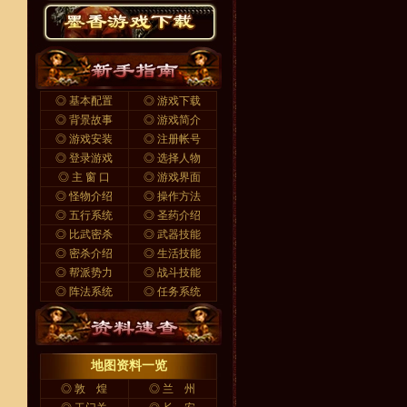
◎
基本配置
◎
游戏下载
◎
背景故事
◎
游戏简介
◎
游戏安装
◎
注册帐号
◎
登录游戏
◎
选择人物
◎
主 窗 口
◎
游戏界面
◎
怪物介绍
◎
操作方法
◎
五行系统
◎
圣药介绍
◎
比武密杀
◎
武器技能
◎
密杀介绍
◎
生活技能
◎
帮派势力
◎
战斗技能
◎
阵法系统
◎
任务系统
地图资料一览
◎
敦 煌
◎
兰 州