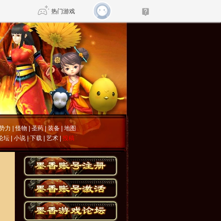
热门游戏
DNF
传奇4
剑网3旗舰版
新天龙八部
自由
诛仙世界
仙剑世界
势力
|
怪物
|
圣药
|
装备
|
地图
论坛
|
小说
|
下载
|
艺术
|
投稿