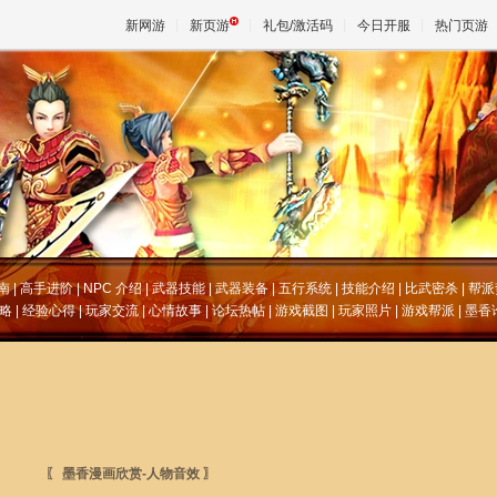
新网游
新页游
礼包/激活码
今日开服
热门页游
魔兽
天堂
王权与
南
|
高手进阶
|
NPC 介绍
|
武器技能
|
武器装备
|
五行系统
|
技能介绍
|
比武密杀
|
帮派
略
|
经验心得
|
玩家交流
|
心情故事
| 论坛热帖 |
游戏截图
|
玩家照片
|
游戏帮派
|
墨香
〖 墨香漫画欣赏-人物音效 〗