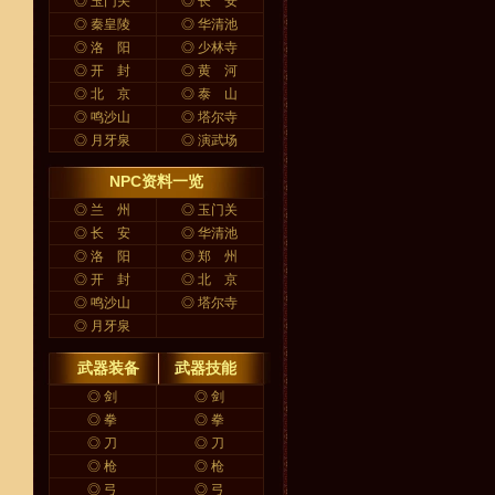
◎
玉门关
◎
长 安
◎
秦皇陵
◎
华清池
◎
洛 阳
◎
少林寺
◎
开 封
◎
黄 河
◎
北 京
◎
泰 山
◎
鸣沙山
◎
塔尔寺
◎
月牙泉
◎
演武场
NPC资料一览
◎
兰 州
◎
玉门关
◎
长 安
◎
华清池
◎
洛 阳
◎
郑 州
◎
开 封
◎
北 京
◎
鸣沙山
◎
塔尔寺
◎
月牙泉
武器装备 武器技能
◎
剑
◎
剑
◎
拳
◎
拳
◎
刀
◎
刀
◎
枪
◎
枪
◎
弓
◎
弓