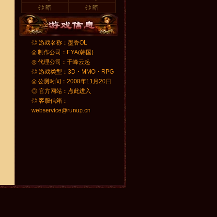
◎
暗
◎
暗
◎ 游戏名称：墨香OL
◎ 制作公司：EYA(韩国)
◎ 代理公司：千峰云起
◎ 游戏类型：3D・MMO・RPG
◎ 公测时间：
2008年11月20日
◎ 官方网站：
点此进入
◎ 客服信箱：
webservice@runup.cn