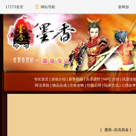
17173首页
网站导航
新网游
专区首页
|
游戏介绍
|
新手指南
|
高手进阶
|
NPC 介绍
|
武器技
阵法系统
|
物品合成
|
任务攻略
|
经验心得
|
玩家交流
|
心情故事
〖 墨香--防具装备 〗