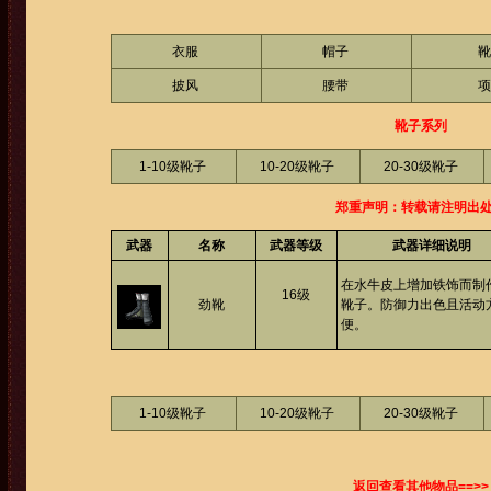
衣服
帽子
靴
披风
腰带
项
靴子系列
1-10级靴子
10-20级靴子
20-30级靴子
郑重声明：转载请注明出
武器
名称
武器等级
武器详细说明
在水牛皮上增加铁饰而制
16级
劲靴
靴子。防御力出色且活动
便。
1-10级靴子
10-20级靴子
20-30级靴子
返回查看其他物品==>>