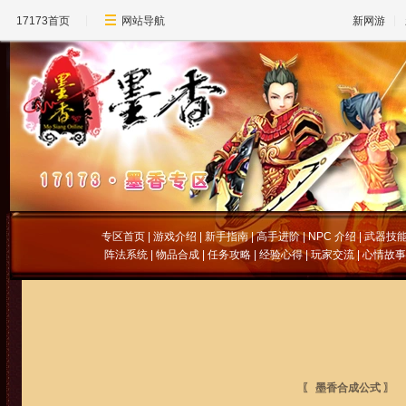
17173首页
网站导航
新网游
专区首页
|
游戏介绍
|
新手指南
|
高手进阶
|
NPC 介绍
|
武器技
阵法系统
|
物品合成
|
任务攻略
|
经验心得
|
玩家交流
|
心情故事
〖 墨香合成公式 〗